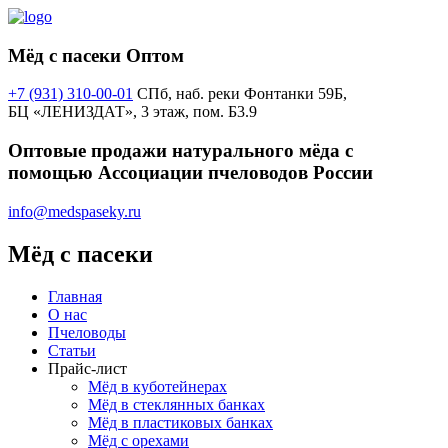
Мёд с пасеки
Оптом
+7 (931) 310-00-01
СПб, наб. реки Фонтанки 59Б,
БЦ «ЛЕНИЗДАТ», 3 этаж, пом. Б3.9
Оптовые продажи натурального мёда с
помощью Ассоциации пчеловодов России
info@medspaseky.ru
Мёд с пасеки
Главная
О нас
Пчеловоды
Статьи
Прайс-лист
Мёд в куботейнерах
Мёд в стеклянных банках
Мёд в пластиковых банках
Мёд с орехами